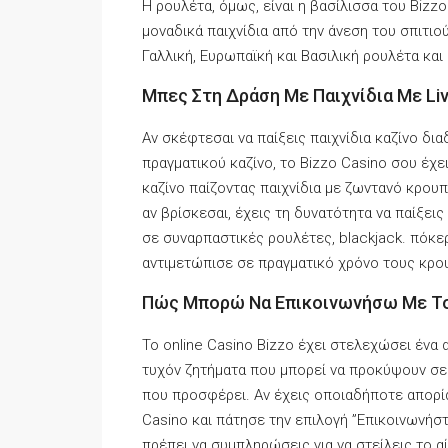
Η ρουλέτα, όμως, είναι η βασίλισσα του Bizz
μοναδικά παιχνίδια από την άνεση του σπιτιο
Γαλλική, Ευρωπαϊκή και Βασιλική ρουλέτα και 
Μπες Στη Δράση Με Παιχνίδια Με Liv
Αν σκέφτεσαι να παίξεις παιχνίδια καζίνο δια
πραγματικού καζίνο, το Bizzo Casino σου έχε
καζίνο παίζοντας παιχνίδια με ζωντανό κρουπ
αν βρίσκεσαι, έχεις τη δυνατότητα να παίξεις
σε συναρπαστικές ρουλέτες, blackjack. πόκ
αντιμετώπισε σε πραγματικό χρόνο τους κρο
Πώς Μπορώ Να Επικοινωνήσω Με Το
Το online Casino Bizzo έχει στελεχώσει ένα
τυχόν ζητήματα που μπορεί να προκύψουν σε σ
που προσφέρει. Αν έχεις οποιαδήποτε απορί
Casino και πάτησε την επιλογή ”Επικοινωνήστε
πρέπει να συμπληρώσεις για να στείλεις το α