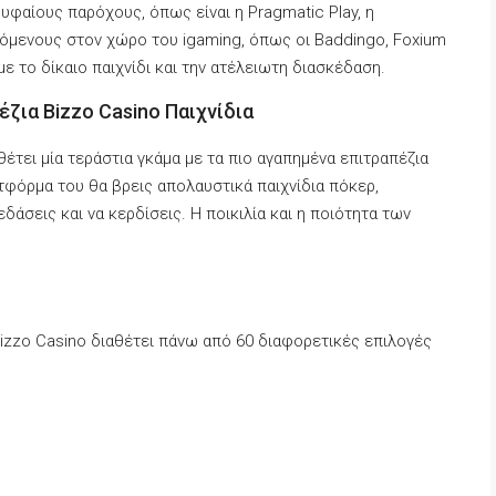
υφαίους παρόχους, όπως είναι η Pragmatic Play, η
χόμενους στον χώρο του igaming, όπως οι Baddingo, Foxium
 με το δίκαιο παιχνίδι και την ατέλειωτη διασκέδαση.
ζια Bizzo Casino Παιχνίδια
θέτει μία τεράστια γκάμα με τα πιο αγαπημένα επιτραπέζια
τφόρμα του θα βρεις απολαυστικά παιχνίδια πόκερ,
εδάσεις και να κερδίσεις. Η ποικιλία και η ποιότητα των
Bizzo Casino διαθέτει πάνω από 60 διαφορετικές επιλογές