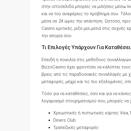
στην ιστοσελίδα μπορείς να μιλήσεις μέσω 
και να του αναφέρεις το πρόβλημά σου. Τέλος,
μέσα σε 24 ώρες την απάντηση. Ωστόσο, πριν
Casino κριτικές, ρίξε μία ματιά στις συχνές 
την απορία σου.
Τι Επιλογές Υπάρχουν Για Καταθέσει
Επειδή η ποικιλία στις μεθόδους συναλλαγών 
BizzoCasino έχει φροντίσει να καλύπτει του
βρεις από τις παραδοσιακές συναλλαγές με χ
μεταφορές, μέχρι και τις πιο εξελιγμένες, ό
Τόσο για να καταθέσεις, όσο και για να κάνε
λογαριασμό στοιχηματισμού σου, μπορείς να
Χρεωστικές ή πιστωτικές κάρτες Visa,
Diners Club
Τραπεζικές μεταφορές