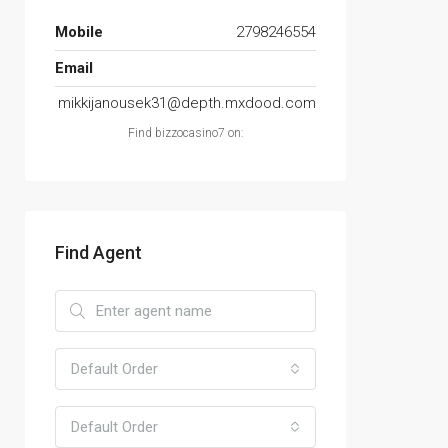
Mobile
2798246554
Email
mikkijanousek31@depth.mxdood.com
Find bizzocasino7 on:
Find Agent
Default Order
Default Order