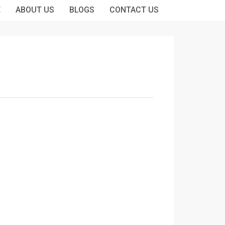
E
ABOUT US
BLOGS
CONTACT US