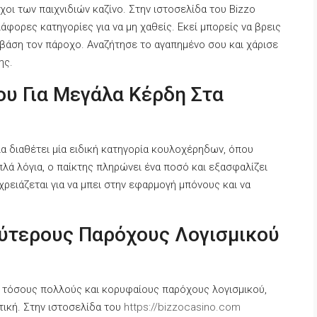
ρχοι των παιχνιδιών καζίνο. Στην ιστοσελίδα του Bizzo
ιάφορες κατηγορίες για να μη χαθείς. Εκεί μπορείς να βρεις
ε βάση τον πάροχο. Αναζήτησε το αγαπημένο σου και χάρισε
ης.
υ Για Μεγάλα Κέρδη Στα
εία διαθέτει μία ειδική κατηγορία κουλοχέρηδων, όπου
λά λόγια, ο παίκτης πληρώνει ένα ποσό και εξασφαλίζει
χρειάζεται για να μπει στην εφαρμογή μπόνους και να
λύτερους Παρόχους Λογισμικού
ε τόσους πολλούς και κορυφαίους παρόχους λογισμικού,
στική. Στην ιστοσελίδα του
https://bizzocasino.com